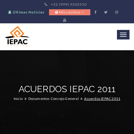
+52 (999) 9303550
Últimas Noticias
Micrositios
Togg
navi
ACUERDOS IEPAC 2011
Inicio
Documentos Consejo General
Acuerdos IEPAC 2011