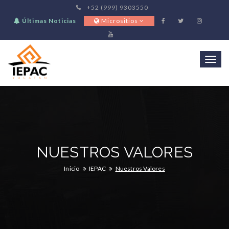
+52 (999) 9303550
Últimas Noticias
Micrositios
Togg
navi
NUESTROS VALORES
Inicio
IEPAC
Nuestros Valores