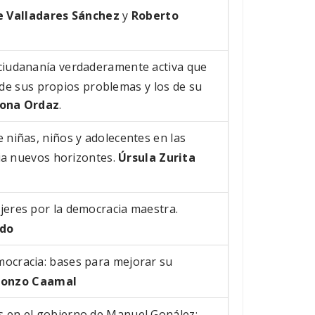
e Valladares Sánchez
y
Roberto
 ciudananía verdaderamente activa que
n de sus propios problemas y los de su
jona Ordaz
.
e niñas, niños y adolecentes en las
ia nuevos horizontes.
Úrsula Zurita
ujeres por la democracia maestra.
ado
mocracia: bases para mejorar su
lonzo Caamal
s en el gobierno de Manuel Gonález: