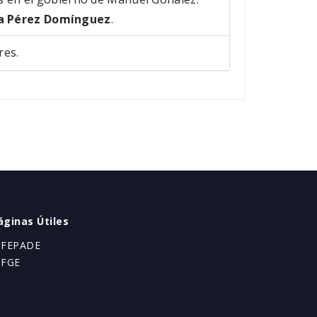
a Pérez Domínguez
.
res.
áginas Útiles
 FEPADE
 FGE