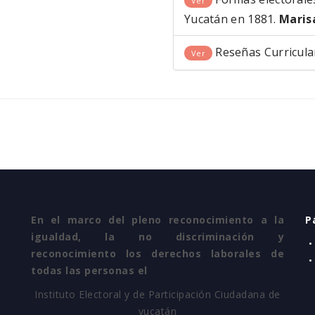
Ver
Yucatán en 1881.
Maris
Reseñas Curricula
Ver
En el marco del pleno reconocimiento a la
P
igualdad, la no discriminación y
•
reconocimiento los derechos laborales de
•
todas las personas el
Instituto Electoral y de Participación Ciudadana de
yucatán