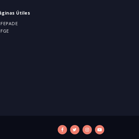
áginas Útiles
 FEPADE
 FGE