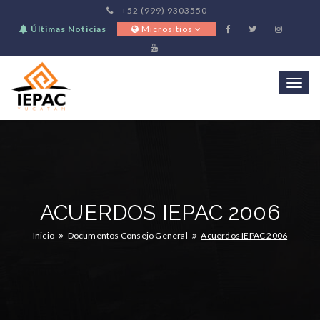
+52 (999) 9303550
Últimas Noticias
Micrositios
Togg
navi
ACUERDOS IEPAC 2006
Inicio
Documentos Consejo General
Acuerdos IEPAC 2006