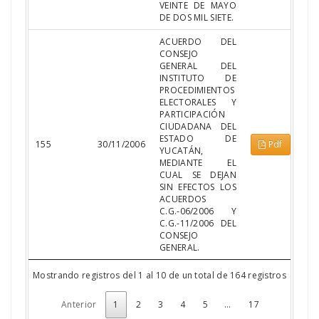
VEINTE DE MAYO
DE DOS MIL SIETE.
ACUERDO DEL
CONSEJO
GENERAL DEL
INSTITUTO DE
PROCEDIMIENTOS
ELECTORALES Y
PARTICIPACIÓN
CIUDADANA DEL
ESTADO DE
155
30/11/2006
Pdf
YUCATÁN,
MEDIANTE EL
CUAL SE DEJAN
SIN EFECTOS LOS
ACUERDOS
C.G.-06/2006 Y
C.G.-11/2006 DEL
CONSEJO
GENERAL.
Mostrando registros del 1 al 10 de un total de 164 registros
Anterior
1
2
3
4
5
…
17