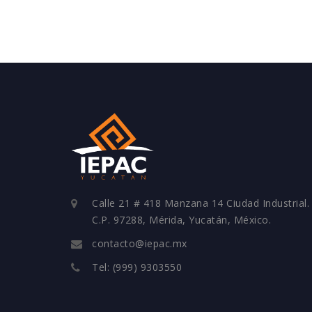
Calle 21 # 418 Manzana 14 Ciudad Industrial.
C.P. 97288, Mérida, Yucatán, México.
contacto@iepac.mx
Tel: (999) 9303550