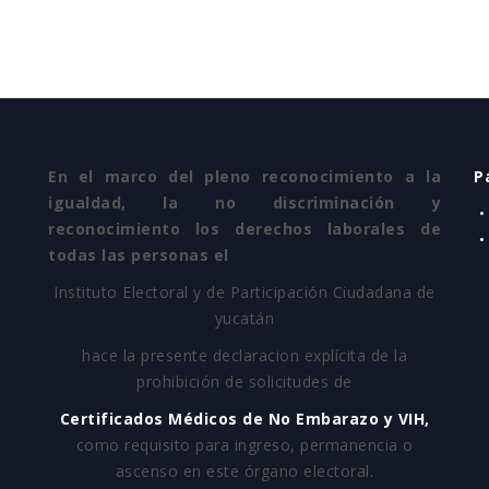
En el marco del pleno reconocimiento a la
P
igualdad, la no discriminación y
•
reconocimiento los derechos laborales de
•
todas las personas el
Instituto Electoral y de Participación Ciudadana de
yucatán
hace la presente declaracion explícita de la
prohibición de solicitudes de
Certificados Médicos de No Embarazo y VIH,
como requisito para ingreso, permanencia o
ascenso en este órgano electoral.