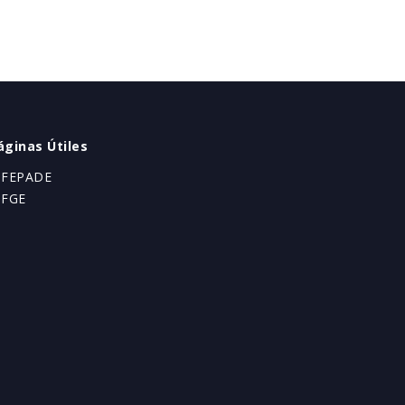
áginas Útiles
 FEPADE
 FGE