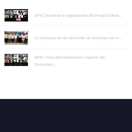
IEPAC fortalece la organización del Proceso Electo...
La confianza en las elecciones se construye con tr...
IEPAC toma determinaciones respecto del
Financiami...