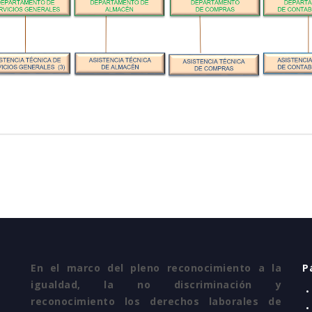
En el marco del pleno reconocimiento a la
P
igualdad, la no discriminación y
•
reconocimiento los derechos laborales de
•