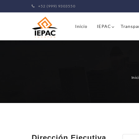
+52 (999) 9303550
Inicio
IEPAC
Transpa
Inic
Dirección Ejecutiva