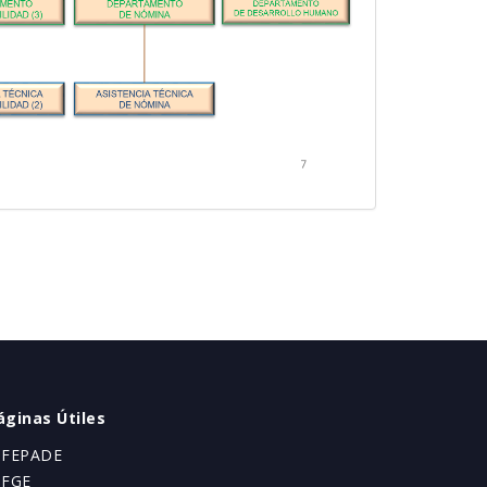
áginas Útiles
 FEPADE
 FGE