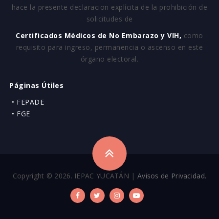
hace la presente declaracion explícita de la prohibición de
solicitudes de
Certificados Médicos de No Embarazo y VIH,
como
requisito para ingreso, permanencia o ascenso en este
órgano electoral.
Páginas Útiles
• FEPADE
• FGE
Copyright © 2026. IEPAC YUCATÁN |
Avisos de Privacidad.