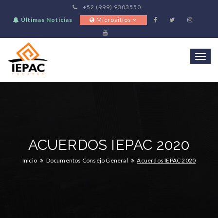
+52 (999) 9303550
Últimas Noticias
Micrositios
Togg
navi
ACUERDOS IEPAC 2020
Inicio
Documentos Consejo General
Acuerdos IEPAC 2020