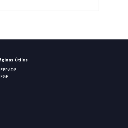
áginas Útiles
 FEPADE
 FGE