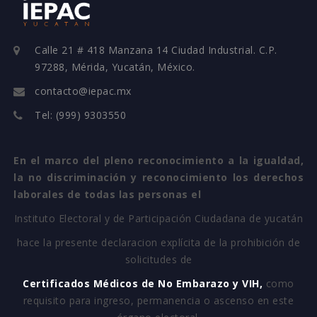
Calle 21 # 418 Manzana 14 Ciudad Industrial. C.P.
97288, Mérida, Yucatán, México.
contacto@iepac.mx
Tel: (999) 9303550
En el marco del pleno reconocimiento a la igualdad,
la no discriminación y reconocimiento los derechos
laborales de todas las personas el
Instituto Electoral y de Participación Ciudadana de yucatán
hace la presente declaracion explícita de la prohibición de
solicitudes de
Certificados Médicos de No Embarazo y VIH,
como
requisito para ingreso, permanencia o ascenso en este