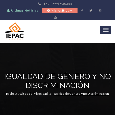
+52 (999) 9303550
Últimas Noticias
Micrositios
Togg
navi
IGUALDAD DE GÉNERO Y NO
DISCRIMINACIÓN
Inicio
Avisos de Privacidad
Igualdad de Género y no Discriminación