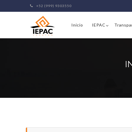
+52 (999) 9303550
Inicio
IEPAC
Transpa
I