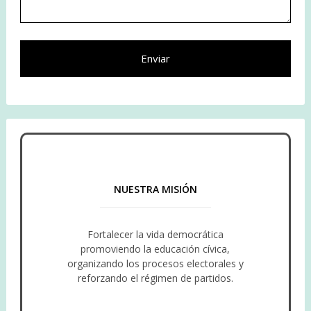
NUESTRA MISIÓN
político-electorales.
conocimiento y ejercicio de los derechos
organismo autónomo impulsor del
Fortalecer la vida democrática
Ser reconocido por la ciudadanía como el
promoviendo la educación cívica,
organizando los procesos electorales y
reforzando el régimen de partidos.
NUESTRA VISIÓN