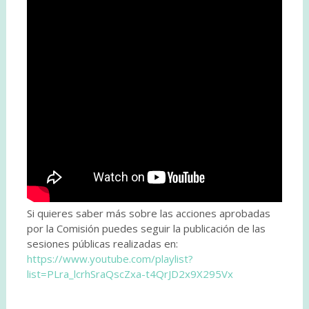
Si quieres saber más sobre las acciones aprobadas
por la Comisión puedes seguir la publicación de las
sesiones públicas realizadas en:
https://www.youtube.com/playlist?
list=PLra_lcrhSraQscZxa-t4QrJD2x9X295Vx