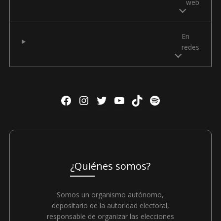
web
En
redes
Facebook
Instagram
Twitter
YouTube
TikTok
Spotify
Principios que nos rigen
¿Quiénes somos?
Certeza Imparcialidad
Somos un organismo autónomo,
Independencia Legalidad
depositario de la autoridad electoral,
responsable de organizar las elecciones